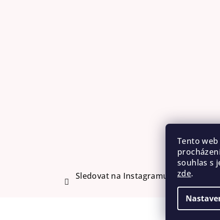
Tento web 
procházení
souhlas s j
zde
.
Sledovat na Instagramu
Nastave