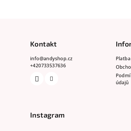
Z
á
Kontakt
Info
p
a
info
@
andyshop.cz
Platba
+420733537636
t
Obcho
Podmí
í
údajů
Instagram