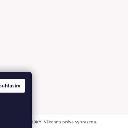
ouhlasím
AŠ - RUČNÍ VÝROBKY
. Všechna práva vyhrazena.