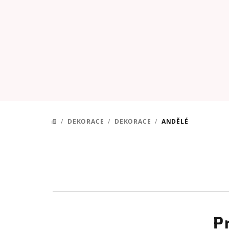
Přejít
na
obsah
/
DEKORACE
/
DEKORACE
/
ANDĚLÉ
DOMŮ
P