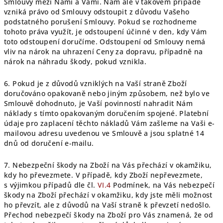
Smlouvy mezi Námi a Vámi. Nám ale v takovém případě
vzniká právo od Smlouvy odstoupit z důvodu Vašeho
podstatného porušení Smlouvy. Pokud se rozhodneme
tohoto práva využít, je odstoupení účinné v den, kdy Vám
toto odstoupení doručíme. Odstoupení od Smlouvy nemá
vliv na nárok na uhrazení Ceny za dopravu, případně na
nárok na náhradu škody, pokud vznikla.
6. Pokud je z důvodů vzniklých na Vaší straně Zboží
doručováno opakovaně nebo jiným způsobem, než bylo ve
Smlouvě dohodnuto, je Vaší povinností nahradit Nám
náklady s tímto opakovaným doručením spojené. Platební
údaje pro zaplacení těchto nákladů Vám zašleme na Vaši e-
mailovou adresu uvedenou ve Smlouvě a jsou splatné 14
dnů od doručení e-mailu.
7.
Nebezpeční škody na Zboží na Vás přechází v okamžiku,
kdy ho převezmete. V případě, kdy Zboží nepřevezmete,
s výjimkou případů dle čl.
VI.
4
Podmínek, na Vás nebezpečí
škody na Zboží přechází v okamžiku, kdy jste měli možnost
ho převzít, ale z důvodů na Vaší straně k převzetí nedošlo.
Přechod nebezpečí škody na Zboží pro Vás znamená, že od