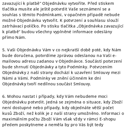
zavazující k platbě“ Objednávku vytvoříte. Před stiskem
tlačítka musíte ale ještě potvrdit Vaše seznámení se a
souhlas s těmito Podmínkami, v opačném případě nebude
možné Objednávku vytvořit. K potvrzení a souhlasu slouží
zatrhávací políčko. Po stisku tlačítka „Objednávka zavazující
k platbě“ budou všechny vyplněné informace odeslány
přímo Nám.
5. Vaši Objednávku Vám v co nejkratší době poté, kdy Nám
bude doručena, potvrdíme zprávou odeslanou na Vaši e-
mailovou adresu zadanou v Objednávce. Součástí potvrzení
bude shrnutí Objednávky a tyto Podmínky. Potvrzením
Objednávky z naší strany dochází k uzavření Smlouvy mezi
Námi a Vámi. Podmínky ve znění účinném ke dni
Objednávky tvoří nedílnou součást Smlouvy.
6. Mohou nastat i případy, kdy Vám nebudeme moci
Objednávku potvrdit. Jedná se zejména o situace, kdy Zboží
není dostupné nebo případy, kdy objednáte větší počet
kusů Zboží, než kolik je z naší strany umožněno. Informaci o
maximálním počtu Zboží Vám však vždy v rámci E-shopu
předem poskytneme a neměla by pro Vás být tedy