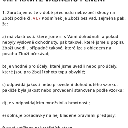
1.
Zaručujeme, že v době přechodu nebezpečí škody na
Zboží podle čl.
VI.
7
Podmínek je Zboží bez vad, zejména pak,
že:
a) má vlastnosti, které jsme si s Vámi dohodnuli, a pokud
nebyly výslovně dohodnuty, pak takové, které jsme u popisu
Zboží uvedli, případně takové, které lze s ohledem na
povahu Zboží očekávat;
b) je vhodné pro účely, které jsme uvedli nebo pro účely,
které jsou pro Zboží tohoto typu obvyklé;
c) odpovídá jakosti nebo provedení dohodnutého vzorku,
pakliže byla jakost nebo provedení stanovena podle vzorku;
d) je v odpovídajícím množství a hmotnosti;
e) splňuje požadavky na něj kladené právními předpisy;
f) není zatíženo právy třetích stran.