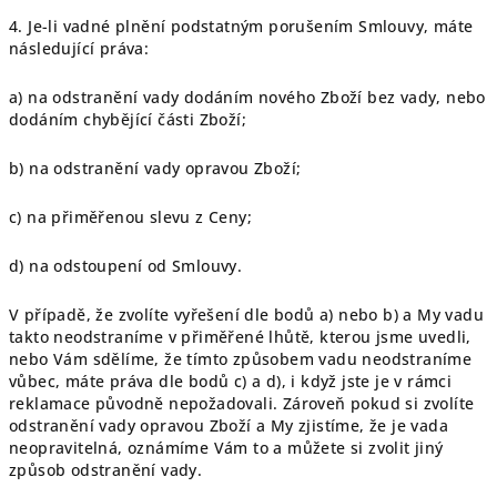
4. Je-li vadné plnění podstatným porušením Smlouvy, máte
následující práva:
a) na odstranění vady dodáním nového Zboží bez vady, nebo
dodáním chybějící části Zboží;
b) na odstranění vady opravou Zboží;
c) na přiměřenou slevu z Ceny;
d) na odstoupení od Smlouvy.
V případě, že zvolíte vyřešení dle bodů a) nebo b) a My vadu
takto neodstraníme v přiměřené lhůtě, kterou jsme uvedli,
nebo Vám sdělíme, že tímto způsobem vadu neodstraníme
vůbec, máte práva dle bodů c) a d), i když jste je v rámci
reklamace původně nepožadovali. Zároveň pokud si zvolíte
odstranění vady opravou Zboží a My zjistíme, že je vada
neopravitelná, oznámíme Vám to a můžete si zvolit jiný
způsob odstranění vady.