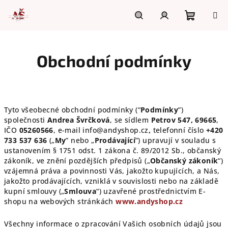
Přejít
na
obsah
Nákupn
Hledat
Přihlášení
Obchodní podmínky
košík
Tyto všeobecné obchodní podmínky (“
Podmínky
”)
společnosti
Andrea Švrčková
, se sídlem
Petrov 547, 69665
,
IČO
05260566
, e-mail info@andyshop.cz
,
telefonní číslo
+420
733 537 636
(„
My
” nebo „
Prodávající
”) upravují v souladu s
ustanovením § 1751 odst. 1 zákona č. 89/2012 Sb., občanský
zákoník, ve znění pozdějších předpisů („
Občanský zákoník
“)
vzájemná práva a povinnosti Vás, jakožto kupujících, a Nás,
jakožto prodávajících, vzniklá v souvislosti nebo na základě
kupní smlouvy („
Smlouva
“) uzavřené prostřednictvím E-
shopu na webových stránkách
www.andyshop.cz
Všechny informace o zpracování Vašich osobních údajů jsou