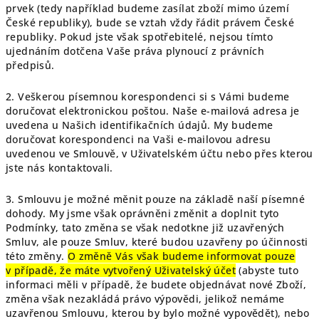
prvek (tedy například budeme zasílat zboží mimo území
České republiky), bude se vztah vždy řádit právem České
republiky. Pokud jste však spotřebitelé, nejsou tímto
ujednáním dotčena Vaše práva plynoucí z právních
předpisů.
2. Veškerou písemnou korespondenci si s Vámi budeme
doručovat elektronickou poštou. Naše e-mailová adresa je
uvedena u Našich identifikačních údajů. My budeme
doručovat korespondenci na Vaši e-mailovou adresu
uvedenou ve Smlouvě, v Uživatelském účtu nebo přes kterou
jste nás kontaktovali.
3. Smlouvu je možné měnit pouze na základě naší písemné
dohody. My jsme však oprávněni změnit a doplnit tyto
Podmínky, tato změna se však nedotkne již uzavřených
Smluv, ale pouze Smluv, které budou uzavřeny po účinnosti
této změny.
O změně Vás však budeme informovat pouze
v případě, že máte vytvořený Uživatelský účet
(abyste tuto
informaci měli v případě, že budete objednávat nové Zboží,
změna však nezakládá právo výpovědi, jelikož nemáme
uzavřenou Smlouvu, kterou by bylo možné vypovědět), nebo