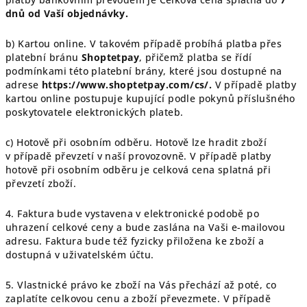
dnů od Vaší objednávky.
b) Kartou online. V takovém případě probíhá platba přes
platební bránu
Shoptetpay
, přičemž platba se řídí
podmínkami této platební brány, které jsou dostupné na
adrese
https://www.shoptetpay.com/cs/
.
V případě platby
kartou online postupuje
kupující podle pokynů příslušného
poskytovatele elektronických plateb.
c) Hotově při osobním odběru. Hotově lze hradit zboží
v případě převzetí v naší provozovně. V případě platby
hotově při osobním odběru je celková cena splatná při
převzetí zboží.
4. Faktura bude vystavena v elektronické podobě po
uhrazení celkové ceny a bude zaslána na Vaši e-mailovou
adresu. Faktura bude též fyzicky přiložena ke zboží a
dostupná v uživatelském účtu.
5. Vlastnické právo ke zboží na Vás přechází až poté, co
zaplatíte celkovou cenu a zboží převezmete. V případě