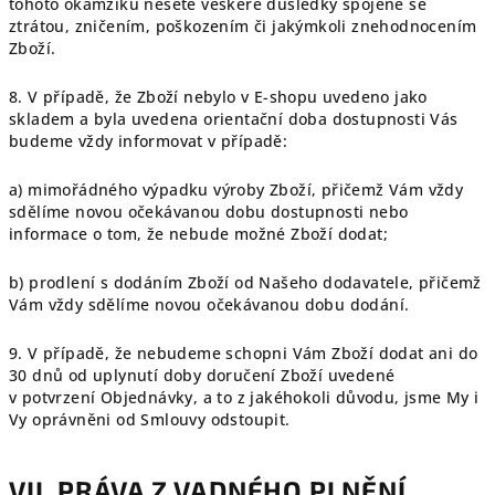
tohoto okamžiku nesete veškeré důsledky spojené se
ztrátou, zničením, poškozením či jakýmkoli znehodnocením
Zboží.
8. V případě, že Zboží nebylo v E-shopu uvedeno jako
skladem a byla uvedena orientační doba dostupnosti Vás
budeme vždy informovat v případě:
a) mimořádného výpadku výroby Zboží, přičemž Vám vždy
sdělíme novou očekávanou dobu dostupnosti nebo
informace o tom, že nebude možné Zboží dodat;
b) prodlení s dodáním Zboží od Našeho dodavatele, přičemž
Vám vždy sdělíme novou očekávanou dobu dodání.
9.
V případě, že nebudeme schopni Vám Zboží dodat ani do
30 dnů od uplynutí doby doručení Zboží uvedené
v potvrzení Objednávky, a to z jakéhokoli důvodu, jsme My i
Vy oprávněni od Smlouvy odstoupit.
VII. PRÁVA Z VADNÉHO PLNĚNÍ