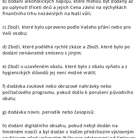
b) dodání alkoholických nápojů, které mohou být dodány až
po uplynutí třiceti dnů a jejich Cena závisí na výchylkách
finančního trhu nezávislých na Naší vůli;
c) Zboží, které bylo upraveno podle Vašeho přání nebo pro
Vaši osobu;
d) Zboží, které podléhá rychlé zkáze a Zboží, které bylo po
dodání nenávratně smíseno s jiným;
e) Zboží v uzavřeném obalu, které bylo z obalu vyňato a z
hygienických důvodů jej není možné vrátit;
f) dodávka zvukové nebo obrazové nahrávky nebo
počítačového programu, pokud došlo k porušení původního
obalu;
g) dodávka novin, periodik nebo časopisů;
h) dodání digitálního obsahu, pokud nebyl dodán na
hmotném nosiči a byl dodán s Vaším předchozím výslovným
souhlasem před uplynutím lhůty pro odstoupení od Smlouvy