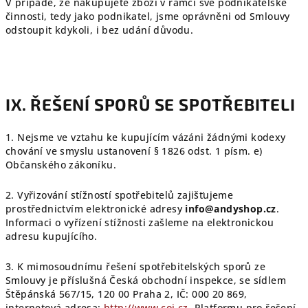
V případě, že nakupujete zboží v rámci své podnikatelské
činnosti, tedy jako podnikatel, jsme oprávněni od Smlouvy
odstoupit kdykoli, i bez udání důvodu.
IX. ŘEŠENÍ SPORŮ SE SPOTŘEBITELI
1. Nejsme ve vztahu ke kupujícím vázáni žádnými kodexy
chování ve smyslu ustanovení § 1826 odst. 1 písm. e)
Občanského zákoníku.
2. Vyřizování stížností spotřebitelů zajišťujeme
prostřednictvím elektronické adresy
i
nfo@andyshop.cz
.
Informaci o vyřízení stížnosti zašleme na elektronickou
adresu kupujícího.
3. K mimosoudnímu řešení spotřebitelských sporů ze
Smlouvy je příslušná Česká obchodní inspekce, se sídlem
Štěpánská 567/15, 120 00 Praha 2, IČ: 000 20 869,
internetová adresa:
http://www.coi.cz
. Platformu pro řešení