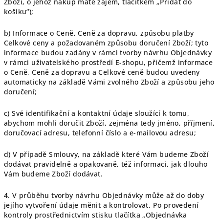
Zboží, o jehož nákup máte zájem, tlačítkem „Přidat do
košíku“);
b) Informace o Ceně, Ceně za dopravu, způsobu platby
Celkové ceny a požadovaném způsobu doručení Zboží; tyto
informace budou zadány v rámci tvorby návrhu Objednávky
v rámci uživatelského prostředí E-shopu, přičemž informace
o Ceně, Ceně za dopravu a Celkové ceně budou uvedeny
automaticky na základě Vámi zvolného Zboží a způsobu jeho
doručení;
c) Své identifikační a kontaktní údaje sloužící k tomu,
abychom mohli doručit Zboží, zejména tedy jméno, příjmení,
doručovací adresu, telefonní číslo a e-mailovou adresu;
d) V případě Smlouvy, na základě které Vám budeme Zboží
dodávat pravidelně a opakovaně, též informaci, jak dlouho
Vám budeme Zboží dodávat.
4. V průběhu tvorby návrhu Objednávky může až do doby
jejího vytvoření údaje měnit a kontrolovat. Po provedení
kontroly prostřednictvím stisku tlačítka „Objednávka