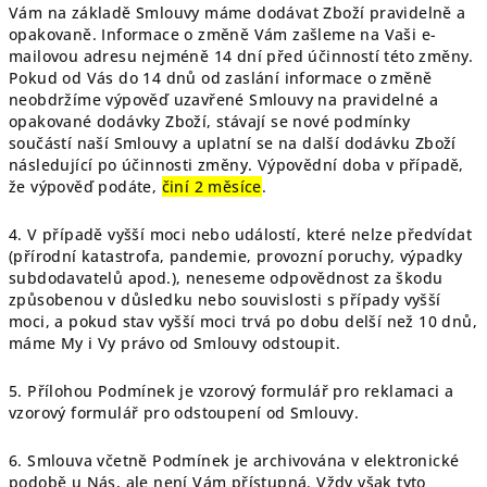
Vám na základě Smlouvy máme dodávat Zboží pravidelně a
opakovaně. Informace o změně Vám zašleme na Vaši e-
mailovou adresu nejméně 14 dní před účinností této změny.
Pokud od Vás do 14 dnů od zaslání informace o změně
neobdržíme výpověď uzavřené Smlouvy na pravidelné a
opakované dodávky Zboží, stávají se nové podmínky
součástí naší Smlouvy a uplatní se na další dodávku Zboží
následující po účinnosti změny. Výpovědní doba v případě,
že výpověď podáte,
činí 2 měsíce
.
4. V případě vyšší moci nebo událostí, které nelze předvídat
(přírodní katastrofa, pandemie, provozní poruchy, výpadky
subdodavatelů apod.), neneseme odpovědnost za škodu
způsobenou v důsledku nebo souvislosti s případy vyšší
moci, a pokud stav vyšší moci trvá po dobu delší než 10 dnů,
máme My i Vy právo od Smlouvy odstoupit.
5. Přílohou Podmínek je vzorový formulář pro reklamaci a
vzorový formulář pro odstoupení od Smlouvy.
6. Smlouva včetně Podmínek je archivována v elektronické
podobě u Nás, ale není Vám přístupná. Vždy však tyto