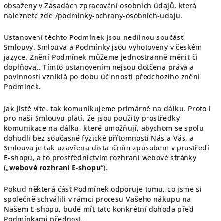
obsaženy v Zásadách zpracování osobních údajů, která
naleznete zde
/podminky-ochrany-osobnich-udaju.
Ustanovení těchto Podmínek jsou nedílnou součástí
Smlouvy. Smlouva a Podmínky jsou vyhotoveny v českém
jazyce. Znění Podmínek můžeme jednostranně měnit či
doplňovat. Tímto ustanovením nejsou dotčena práva a
povinnosti vzniklá po dobu účinnosti předchozího znění
Podmínek.
Jak jistě víte, tak komunikujeme primárně na dálku. Proto i
pro naši Smlouvu platí, že jsou použity prostředky
komunikace na dálku, které umožňují, abychom se spolu
dohodli bez současné fyzické přítomnosti Nás a Vás, a
Smlouva je tak uzavřena distančním způsobem v prostředí
E-shopu, a to prostřednictvím rozhraní webové stránky
(„
webové rozhraní E-shopu
“).
Pokud některá část Podmínek odporuje tomu, co jsme si
společně schválili v rámci procesu Vašeho nákupu na
Našem E-shopu, bude mít tato konkrétní dohoda před
Podmínkami přednost.