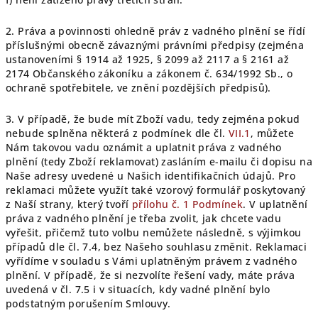
2. Práva a povinnosti ohledně práv z vadného plnění se řídí
příslušnými obecně závaznými právními předpisy (zejména
ustanoveními § 1914 až 1925, § 2099 až 2117 a § 2161 až
2174 Občanského zákoníku a zákonem č. 634/1992 Sb., o
ochraně spotřebitele, ve znění pozdějších předpisů).
3. V případě, že bude mít Zboží vadu, tedy zejména pokud
nebude splněna některá z podmínek dle čl.
VII.1
, můžete
Nám takovou vadu oznámit a uplatnit práva z vadného
plnění (tedy Zboží reklamovat) zasláním e-mailu či dopisu na
Naše adresy uvedené u Našich identifikačních údajů. Pro
reklamaci můžete využít také vzorový formulář poskytovaný
z Naší strany, který tvoří
přílohu č. 1 Podmínek
. V uplatnění
práva z vadného plnění je třeba zvolit, jak chcete vadu
vyřešit, přičemž tuto volbu nemůžete následně, s výjimkou
případů dle čl. 7.4, bez Našeho souhlasu změnit. Reklamaci
vyřídíme v souladu s Vámi uplatněným právem z vadného
plnění. V případě, že si nezvolíte řešení vady, máte práva
uvedená v čl. 7.5 i v situacích, kdy vadné plnění bylo
podstatným porušením Smlouvy.