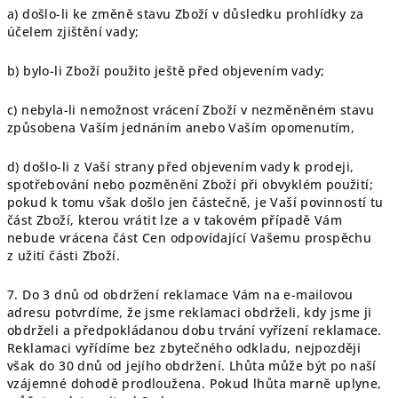
a) došlo-li ke změně stavu Zboží v důsledku prohlídky za
účelem zjištění vady;
b) bylo-li Zboží použito ještě před objevením vady;
c) nebyla-li nemožnost vrácení Zboží v nezměněném stavu
způsobena Vaším jednáním anebo Vaším opomenutím,
d) došlo-li z Vaší strany před objevením vady k prodeji,
spotřebování nebo pozměnění Zboží při obvyklém použití;
pokud k tomu však došlo jen částečně, je Vaší povinností tu
část Zboží, kterou vrátit lze a v takovém případě Vám
nebude vrácena část Cen odpovídající Vašemu prospěchu
z užití části Zboží.
7. Do 3 dnů od obdržení reklamace Vám na e-mailovou
adresu potvrdíme, že jsme reklamaci obdrželi, kdy jsme ji
obdrželi a předpokládanou dobu trvání vyřízení reklamace.
Reklamaci vyřídíme bez zbytečného odkladu, nejpozději
však do 30 dnů od jejího obdržení. Lhůta může být po naší
vzájemné dohodě prodloužena. Pokud lhůta marně uplyne,