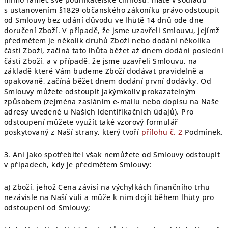
s ustanovením §1829 občanského zákoníku právo odstoupit
od Smlouvy bez udání důvodu ve lhůtě 14 dnů ode dne
doručení Zboží. V případě, že jsme uzavřeli Smlouvu, jejímž
předmětem je několik druhů Zboží nebo dodání několika
částí Zboží, začíná tato lhůta běžet až dnem dodání poslední
části Zboží, a v případě, že jsme uzavřeli Smlouvu, na
základě které Vám budeme Zboží dodávat pravidelně a
opakovaně, začíná běžet dnem dodání první dodávky. Od
Smlouvy můžete odstoupit jakýmkoliv prokazatelným
způsobem (zejména zasláním e-mailu nebo dopisu na Naše
adresy uvedené u Našich identifikačních údajů). Pro
odstoupení můžete využít také vzorový formulář
poskytovaný z Naší strany, který tvoří
přílohu č. 2
Podmínek.
3. Ani jako spotřebitel však nemůžete od Smlouvy odstoupit
v případech, kdy je předmětem Smlouvy:
a) Zboží, jehož Cena závisí na výchylkách finančního trhu
nezávisle na Naší vůli a může k nim dojít během lhůty pro
odstoupení od Smlouvy;