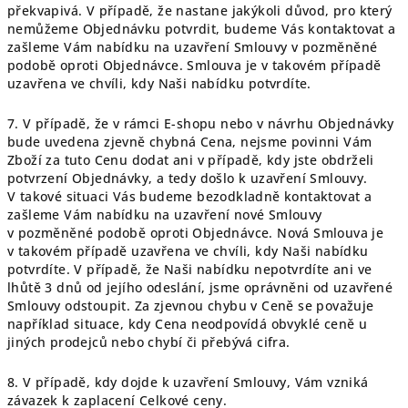
překvapivá. V případě, že nastane jakýkoli důvod, pro který
nemůžeme Objednávku potvrdit, budeme Vás kontaktovat a
zašleme Vám nabídku na uzavření Smlouvy v pozměněné
podobě oproti Objednávce. Smlouva je v takovém případě
uzavřena ve chvíli, kdy Naši nabídku potvrdíte.
7. V případě, že v rámci E-shopu nebo v návrhu Objednávky
bude uvedena zjevně chybná Cena, nejsme povinni Vám
Zboží za tuto Cenu dodat ani v případě, kdy jste obdrželi
potvrzení Objednávky, a tedy došlo k uzavření Smlouvy.
V takové situaci Vás budeme bezodkladně kontaktovat a
zašleme Vám nabídku na uzavření nové Smlouvy
v pozměněné podobě oproti Objednávce. Nová Smlouva je
v takovém případě uzavřena ve chvíli, kdy Naši nabídku
potvrdíte. V případě, že Naši nabídku nepotvrdíte ani ve
lhůtě 3 dnů od jejího odeslání, jsme oprávněni od uzavřené
Smlouvy odstoupit. Za zjevnou chybu v Ceně se považuje
například situace, kdy Cena neodpovídá obvyklé ceně u
jiných prodejců nebo chybí či přebývá cifra.
8. V případě, kdy dojde k uzavření Smlouvy, Vám vzniká
závazek k zaplacení Celkové ceny.