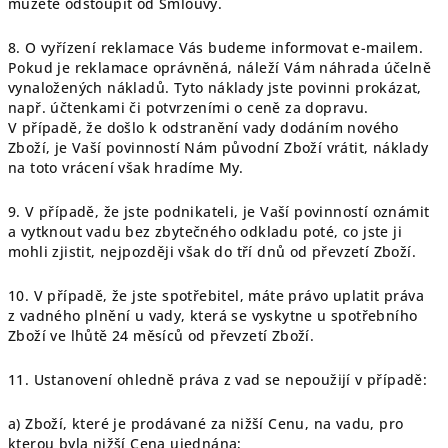
můžete odstoupit od Smlouvy.
8. O vyřízení reklamace Vás budeme informovat e-mailem.
Pokud je reklamace oprávněná, náleží Vám náhrada účelně
vynaložených nákladů. Tyto náklady jste povinni prokázat,
např. účtenkami či potvrzeními o ceně za dopravu.
V případě, že došlo k odstranění vady dodáním nového
Zboží, je Vaší povinností Nám původní Zboží vrátit, náklady
na toto vrácení však hradíme My.
9. V případě, že jste podnikateli, je Vaší povinností oznámit
a vytknout vadu bez zbytečného odkladu poté, co jste ji
mohli zjistit, nejpozději však do tří dnů od převzetí Zboží.
10. V případě, že jste spotřebitel, máte právo uplatit práva
z vadného plnění u vady, která se vyskytne u spotřebního
Zboží ve lhůtě 24 měsíců od převzetí Zboží.
11. Ustanovení ohledně práva z vad se nepoužijí v případě:
a) Zboží, které je prodávané za nižší Cenu, na vadu, pro
kterou byla nižší Cena ujednána;