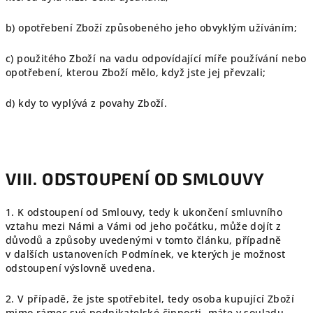
b) opotřebení Zboží způsobeného jeho obvyklým užíváním;
c) použitého Zboží na vadu odpovídající míře používání nebo
opotřebení, kterou Zboží mělo, když jste jej převzali;
d) kdy to vyplývá z povahy Zboží.
VIII. ODSTOUPENÍ OD SMLOUVY
1. K odstoupení od Smlouvy, tedy k ukončení smluvního
vztahu mezi Námi a Vámi od jeho počátku, může dojít z
důvodů a způsoby uvedenými v tomto článku, případně
v dalších ustanoveních Podmínek, ve kterých je možnost
odstoupení výslovně uvedena.
2.
V případě, že jste spotřebitel, tedy osoba kupující Zboží
mimo rámec své podnikatelské činnosti, máte v souladu