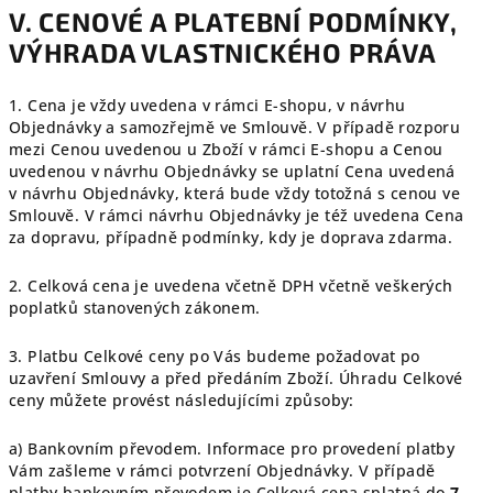
V. CENOVÉ A PLATEBNÍ PODMÍNKY,
VÝHRADA VLASTNICKÉHO PRÁVA
1. Cena je vždy uvedena v rámci E-shopu, v návrhu
Objednávky a samozřejmě ve Smlouvě. V případě rozporu
mezi Cenou uvedenou u Zboží v rámci E-shopu a Cenou
uvedenou v návrhu Objednávky se uplatní Cena uvedená
v návrhu Objednávky, která bude vždy totožná s cenou ve
Smlouvě. V rámci návrhu Objednávky je též uvedena Cena
za dopravu, případně podmínky, kdy je doprava zdarma.
2. Celková cena je uvedena včetně DPH včetně veškerých
poplatků stanovených zákonem.
3. Platbu Celkové ceny po Vás budeme požadovat po
uzavření Smlouvy a před předáním Zboží. Úhradu Celkové
ceny můžete provést
následujícími
způsoby:
a) Bankovním převodem. Informace pro provedení platby
Vám zašleme v rámci potvrzení Objednávky. V případě
platby bankovním převodem je Celková cena splatná do
7