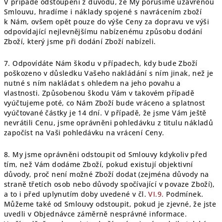
V případě odstoupení z důvodu, že My porušíme uzavřenou
Smlouvu, hradíme i náklady spojené s navrácením zboží
k Nám, ovšem opět pouze do výše Ceny za dopravu ve výši
odpovídající nejlevnějšímu nabízenému způsobu dodání
Zboží, který jsme při dodání Zboží nabízeli.
7. Odpovídáte Nám škodu v případech, kdy bude Zboží
poškozeno v důsledku Vašeho nakládání s ním jinak, než je
nutné s ním nakládat s ohledem na jeho povahu a
vlastnosti. Způsobenou škodu Vám v takovém případě
vyúčtujeme poté, co Nám Zboží bude vráceno a splatnost
vyúčtované částky je 14 dní. V případě, že jsme Vám ještě
nevrátili Cenu, jsme oprávněni pohledávku z titulu nákladů
započíst na Vaši pohledávku na vrácení Ceny.
8. My jsme oprávněni odstoupit od Smlouvy kdykoliv před
tím, než Vám dodáme Zboží, pokud existují objektivní
důvody, proč není možné Zboží dodat (zejména důvody na
straně třetích osob nebo důvody spočívající v povaze Zboží),
a to i před uplynutím doby uvedené v čl.
VI.9.
Podmínek.
Můžeme také od Smlouvy odstoupit, pokud je zjevné, že jste
uvedli v Objednávce záměrně nesprávné informace.