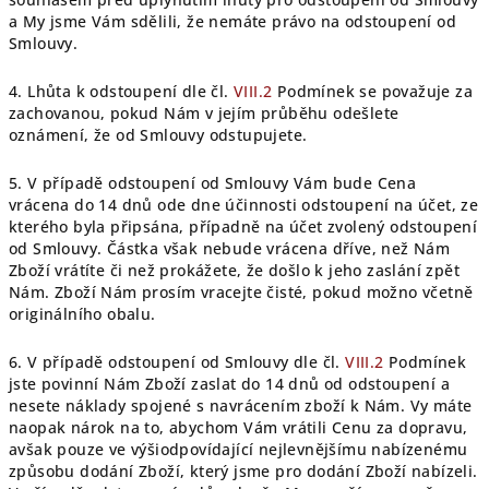
a My jsme Vám sdělili, že nemáte právo na odstoupení od
Smlouvy.
4. Lhůta k odstoupení dle čl.
VIII.2
Podmínek se považuje za
zachovanou, pokud Nám v jejím průběhu odešlete
oznámení, že od Smlouvy odstupujete.
5. V případě odstoupení od Smlouvy Vám bude Cena
vrácena do 14 dnů ode dne účinnosti odstoupení na účet, ze
kterého byla připsána, případně na účet zvolený odstoupení
od Smlouvy. Částka však nebude vrácena dříve, než Nám
Zboží vrátíte či než prokážete, že došlo k jeho zaslání zpět
Nám. Zboží Nám prosím vracejte čisté, pokud možno včetně
originálního obalu.
6. V případě odstoupení od Smlouvy dle čl.
VIII.2
Podmínek
jste povinní Nám Zboží zaslat do 14 dnů od odstoupení a
nesete náklady spojené s navrácením zboží k Nám. Vy máte
naopak nárok na to, abychom Vám vrátili Cenu za dopravu,
avšak pouze ve výši
odpovídající nejlevnějšímu nabízenému
způsobu dodání Zboží, který jsme pro dodání Zboží nabízeli.