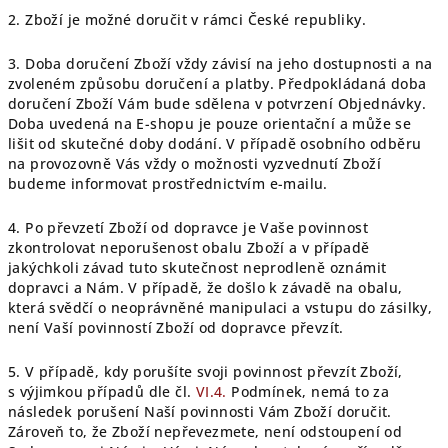
2. Zboží je možné doručit v rámci České republiky.
3. Doba doručení Zboží vždy závisí na jeho dostupnosti a na
zvoleném způsobu doručení a platby. Předpokládaná doba
doručení Zboží Vám bude sdělena v potvrzení Objednávky.
Doba uvedená na E-shopu je pouze orientační a může se
lišit od skutečné doby dodání. V případě osobního odběru
na provozovně Vás vždy o možnosti vyzvednutí Zboží
budeme informovat prostřednictvím e-mailu.
4.
Po převzetí Zboží od dopravce je Vaše povinnost
zkontrolovat neporušenost obalu Zboží a v případě
jakýchkoli závad tuto skutečnost neprodleně oznámit
dopravci a Nám. V případě, že došlo k závadě na obalu,
která svědčí o neoprávněné manipulaci a vstupu do zásilky,
není Vaší povinností Zboží od dopravce převzít.
5. V případě, kdy porušíte svoji povinnost převzít Zboží,
s výjimkou případů dle čl.
VI.
4.
Podmínek, nemá to za
následek porušení Naší povinnosti Vám Zboží doručit.
Zároveň to, že Zboží nepřevezmete, není odstoupení od