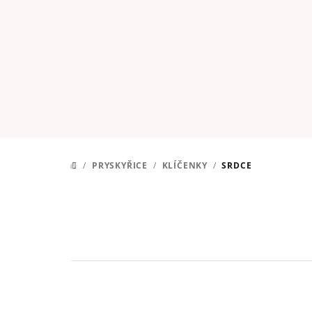
Přejít
na
obsah
/
PRYSKYŘICE
/
KLÍČENKY
/
SRDCE
DOMŮ