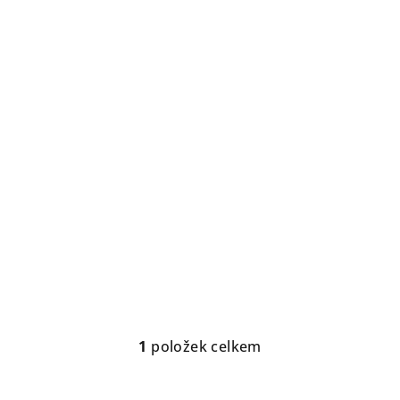
1
položek celkem
O
v