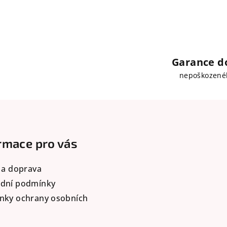
l
á
d
a
c
Garance d
í
nepoškozené
p
r
v
k
rmace pro vás
y
v
 a doprava
ý
dní podmínky
p
nky ochrany osobních
i
s