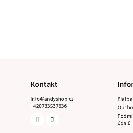
Z
á
Kontakt
Info
p
a
info
@
andyshop.cz
Platba
+420733537636
t
Obcho
Podmí
í
údajů