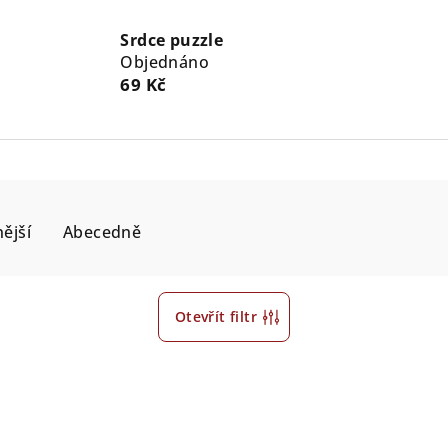
Srdce puzzle
Objednáno
69 Kč
ější
Abecedně
Otevřít filtr