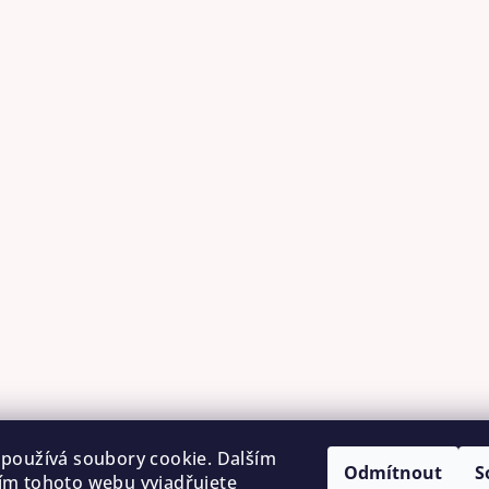
u
používá soubory cookie. Dalším
Odmítnout
S
m tohoto webu vyjadřujete