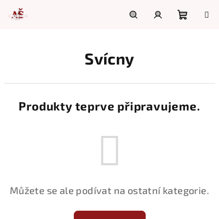
Přejít
na
obsah
Nákupn
Hledat
Přihlášení
Svícny
košík
Produkty teprve připravujeme.
Můžete se ale podívat na ostatní kategorie.