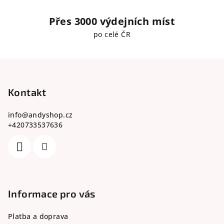
Přes 3000 výdejních míst
po celé ČR
Z
á
p
Kontakt
a
info
@
andyshop.cz
t
+420733537636
í
Informace pro vás
Platba a doprava