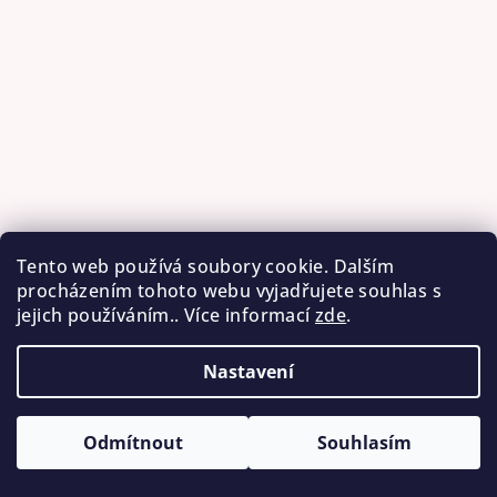
Tento web používá soubory cookie. Dalším
procházením tohoto webu vyjadřujete souhlas s
jejich používáním.. Více informací
zde
.
Sledovat na Instagramu
Nastavení
Copyright 2026
AŠ - RUČNÍ VÝROBKY
. Všechna práva
vyhrazena.
Odmítnout
Souhlasím
Vytvořil Shoptet
&
Betechnik