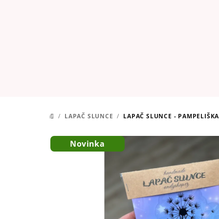
Přejít
na
obsah
/
LAPAČ SLUNCE
/
LAPAČ SLUNCE - PAMPELIŠK
DOMŮ
Novinka