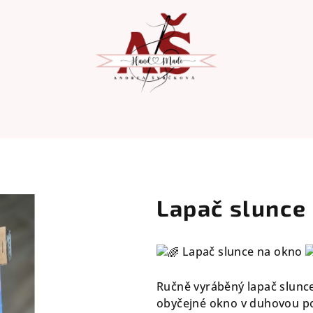
A
Lapač slunce
Lapač slunce na okno
Ručně vyráběný lapač slunce
obyčejné okno v duhovou pod