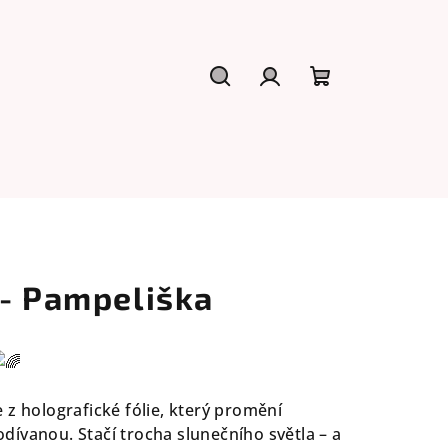
Hledat
Přihlášení
Nákupní
košík
 - Pampeliška
 z holografické fólie, který promění
ívanou. Stačí trocha slunečního světla – a