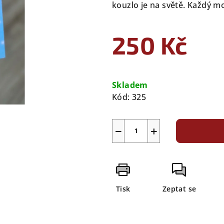
kouzlo je na světě. Každý mot
250 Kč
Měrná
cena:
Skladem
Kód:
325
−
+
Tisk
Zeptat se