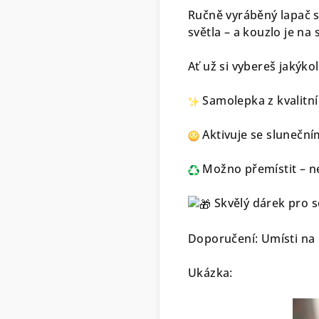
Ručně vyráběný lapač s
světla – a kouzlo je na 
Ať už si vybereš jakýkol
Samolepka z kvalitní
Aktivuje se sluneční
Možno přemístit – n
Skvělý dárek pro s
Doporučení: Umísti na 
Ukázka: