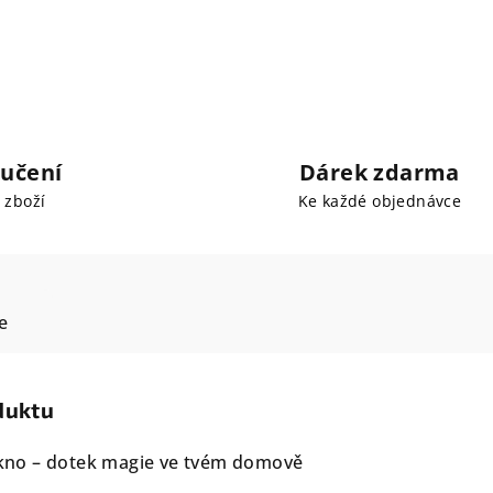
učení
Dárek zdarma
 zboží
Ke každé objednávce
e
duktu
kno – dotek magie ve tvém domově