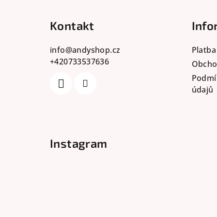
á
Kontakt
Info
p
a
info
@
andyshop.cz
Platba
+420733537636
t
Obcho
Podmí
í
údajů
Instagram