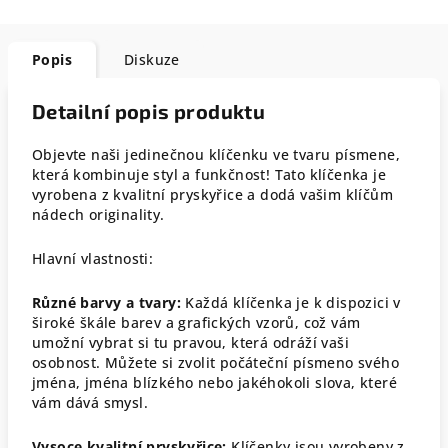
Popis
Diskuze
Detailní popis produktu
Objevte naši jedinečnou klíčenku ve tvaru písmene,
která kombinuje styl a funkčnost! Tato klíčenka je
vyrobena z kvalitní pryskyřice a dodá vašim klíčům
nádech originality.
Hlavní vlastnosti:
Různé barvy a tvary:
Každá klíčenka je k dispozici v
široké škále barev a grafických vzorů, což vám
umožní vybrat si tu pravou, která odráží vaši
osobnost. Můžete si zvolit počáteční písmeno svého
jména, jména blízkého nebo jakéhokoli slova, které
vám dává smysl.
Vysoce kvalitní pryskyřice:
Klíčenky jsou vyrobeny z