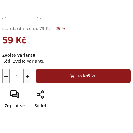
standardní cena:
79 Kč
–25 %
59 Kč
Měrná
Zvolte variantu
cena:
Kód:
Zvolte variantu
−
+
Do košíku
Zeptat se
Sdílet