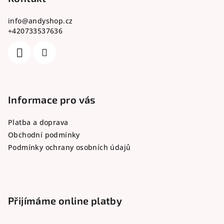
a
info
@
andyshop.cz
t
+420733537636
í
Informace pro vás
Platba a doprava
Obchodní podmínky
Podmínky ochrany osobních údajů
Přijímáme online platby