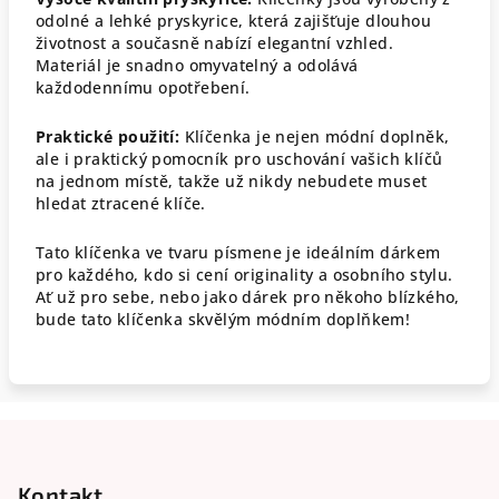
odolné a lehké pryskyrice, která zajišťuje dlouhou
životnost a současně nabízí elegantní vzhled.
Materiál je snadno omyvatelný a odolává
každodennímu opotřebení.
Praktické použití:
Klíčenka je nejen módní doplněk,
ale i praktický pomocník pro uschování vašich klíčů
na jednom místě, takže už nikdy nebudete muset
hledat ztracené klíče.
Tato klíčenka ve tvaru písmene je ideálním dárkem
pro každého, kdo si cení originality a osobního stylu.
Ať už pro sebe, nebo jako dárek pro někoho blízkého,
bude tato klíčenka skvělým módním doplňkem!
Z
á
p
Kontakt