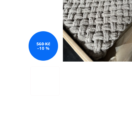
560 Kč
–10 %