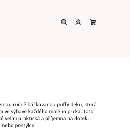
Hledat
Přihlášení
Nákupní
košík
snou ručně háčkovanou puffy deku, která
m ve výbavě každého malého prcka. Tato
aké velmi praktická a příjemná na dotek,
u nebo postýlce.