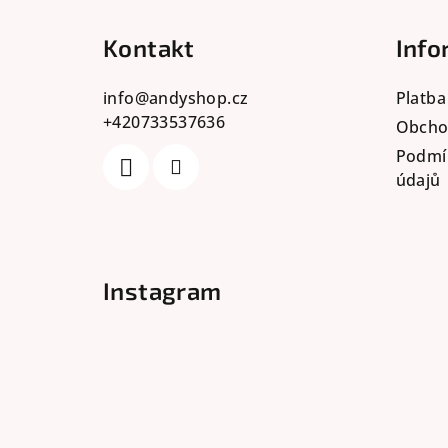
á
Kontakt
Info
p
a
info
@
andyshop.cz
Platba
+420733537636
t
Obcho
Podmí
í
údajů
Instagram