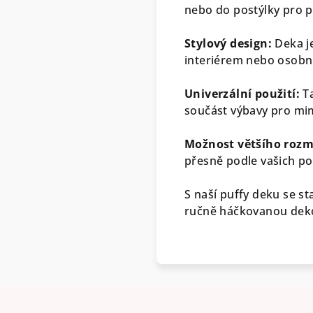
nebo do postýlky pro p
Stylový design:
Deka je
interiérem nebo osobn
Univerzální použití:
Ta
součást výbavy pro mi
Možnost většího roz
přesně podle vašich p
S naší puffy deku se s
ručně háčkovanou dekou