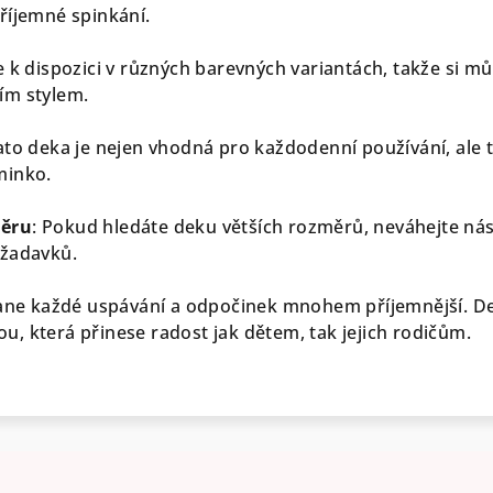
říjemné spinkání.
 k dispozici v různých barevných variantách, takže si můž
ím stylem.
to deka je nejen vhodná pro každodenní používání, ale
minko.
měru
: Pokud hledáte deku větších rozměrů, neváhejte nás
ožadavků.
tane každé uspávání a odpočinek mnohem příjemnější. Dejt
, která přinese radost jak dětem, tak jejich rodičům.