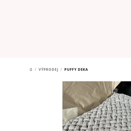
Přejít
na
obsah
/
VÝPRODEJ
/
PUFFY DEKA
DOMŮ