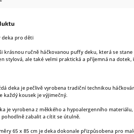
duktu
 deka pro děti
i krásnou ručně háčkovanou puffy deku, která se sta
en stylová, ale také velmi praktická a příjemná na dotek, 
dá deka je pečlivě vyrobena tradiční technikou háčkování,
že každý kousek je výjimečný.
a je vyrobena z měkkého a hypoalergenního materiálu, kt
ohodlně zabalit a cítit se útulně.
měry 65 x 85 cm je deka dokonale přizpůsobena pro malé