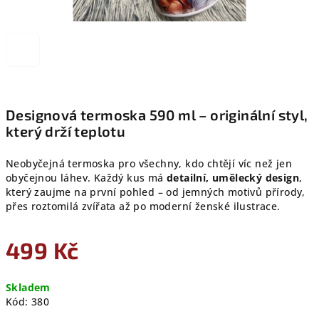
Designová termoska 590 ml – originální styl,
který drží teplotu
Neobyčejná termoska pro všechny, kdo chtějí víc než jen
obyčejnou láhev. Každý kus má
detailní, umělecký design
,
který zaujme na první pohled – od jemných motivů přírody,
přes roztomilá zvířata až po moderní ženské ilustrace.
499 Kč
Měrná
Skladem
cena:
Kód:
380