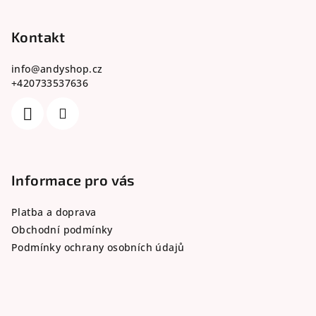
á
p
Kontakt
a
info
@
andyshop.cz
t
+420733537636
í
Informace pro vás
Platba a doprava
Obchodní podmínky
Podmínky ochrany osobních údajů