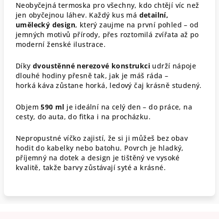
Neobyčejná termoska pro všechny, kdo chtějí víc než
jen obyčejnou láhev. Každý kus má
detailní,
umělecký design
, který zaujme na první pohled – od
jemných motivů přírody, přes roztomilá zvířata až po
moderní ženské ilustrace.
Díky
dvoustěnné nerezové konstrukci
udrží nápoje
dlouhé hodiny přesně tak, jak je máš ráda –
horká káva zůstane horká, ledový čaj krásně studený.
Objem
590 ml
je ideální na celý den – do práce, na
cesty, do auta, do fitka i na procházku.
Nepropustné víčko zajistí, že si ji můžeš bez obav
hodit do kabelky nebo batohu. Povrch je hladký,
příjemný na dotek a design je tištěný ve vysoké
kvalitě, takže barvy zůstávají syté a krásné.
Z