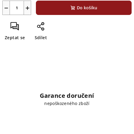
−
+
Do košíku
Zeptat se
Sdílet
Garance doručení
nepoškozeného zboží