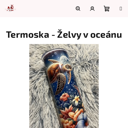
Přejít
na
obsah
Nákupn
Hledat
Přihlášení
Termoska - Želvy v oceánu
košík