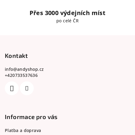
Přes 3000 výdejních míst
po celé ČR
Z
á
p
Kontakt
a
info
@
andyshop.cz
t
+420733537636
í
Informace pro vás
Platba a doprava