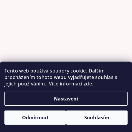
Tento web používá soubory cookie. Dalším
procházením tohoto webu vyjadřujete souhlas s
jejich používáním.. Více informací
zde
.
Sledovat na Instagramu
Nastavení
Copyright 2026
AŠ - RUČNÍ VÝROBKY
. Všechna práva
vyhrazena.
Odmítnout
Souhlasím
Vytvořil Shoptet
&
Betechnik