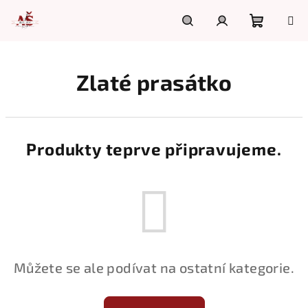
Přejít
na
obsah
Nákupn
Hledat
Přihlášení
Zlaté prasátko
košík
Produkty teprve připravujeme.
Můžete se ale podívat na ostatní kategorie.